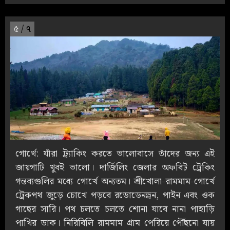
৫
/ ৭
গোর্খে: যাঁরা ট্র্যাকিং করতে ভালোবাসে তাঁদের জন্য এই
জায়গাটি খুবই ভালো। দার্জিলিং জেলার অফবিট ট্রেকিং
গন্তব্যগুলির মধ্যে গোর্খে অন্যতম। শ্রীখোলা-রামমাম-গোর্খে
ট্রেকপথ জুড়ে চোখে পড়বে রডোডেনড্রন, পাইন এবং ওক
গাছের সারি। পথ চলতে চলতে শোনা যাবে নানা পাহাড়ি
পাখির ডাক। নিরিবিলি রামমাম গ্রাম পেরিয়ে পৌঁছনো যায়