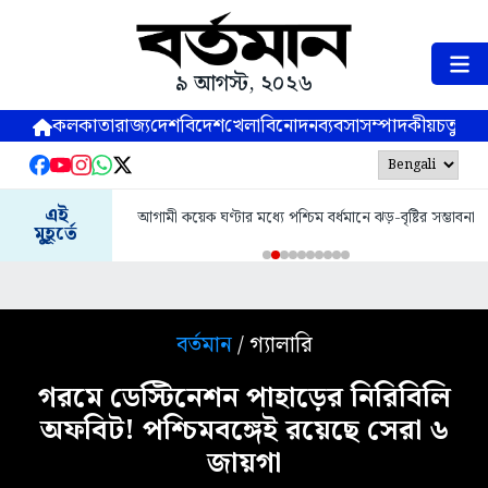
৯ আগস্ট, ২০২৬
কলকাতা
রাজ্য
দেশ
বিদেশ
খেলা
বিনোদন
ব্যবসা
সম্পাদকীয়
চতুষ্পর্ণ
এই
আগামী কয়েক ঘণ্টার মধ্যে পশ্চিম বর্ধমানে ঝড়-বৃষ্টির সম্ভাবনা
মুহূর্তে
বর্তমান
/ গ্যালারি
গরমে ডেস্টিনেশন পাহাড়ের নিরিবিলি
অফবিট! পশ্চিমবঙ্গেই রয়েছে সেরা ৬
জায়গা