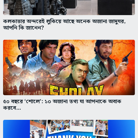
কলকাতার অন্দরেই লুকিয়ে আছে অনেক অজানা জাদুঘর,
আপনি কি জানেন?
৫০ বছরে ‘শোলে’: ১০ অজানা তথ্য যা আপনাকে অবাক
করবে…