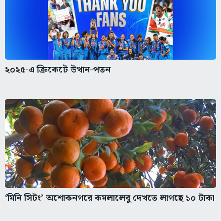
২০২৫-এ ক্রিকেটে উত্থান-পতন
‘মিনি সিটং’ অশোকনগরে কমলালেবু দেখতে লাগছে ১০ টাকা