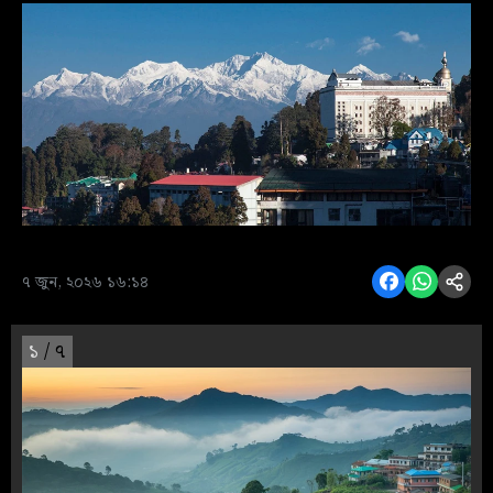
৭ জুন, ২০২৬ ১৬:১৪
১
/ ৭