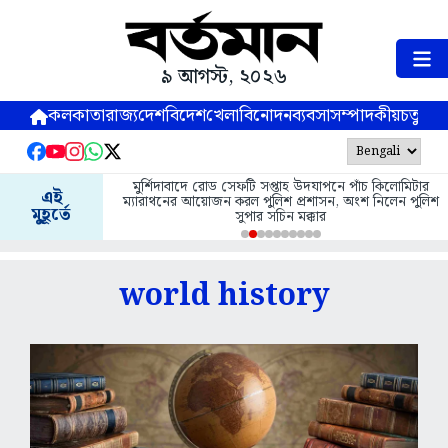
৯ আগস্ট, ২০২৬
কলকাতা
রাজ্য
দেশ
বিদেশ
খেলা
বিনোদন
ব্যবসা
সম্পাদকীয়
চতুষ্পর্ণ
মুর্শিদাবাদে রোড সেফটি সপ্তাহ উদযাপনে পাঁচ কিলোমিটার
এই
ম্যারাথনের আয়োজন করল পুলিশ প্রশাসন, অংশ নিলেন পুলিশ
মুহূর্তে
সুপার সচিন মক্কার
world history