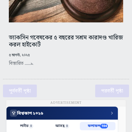
ভ্যাকসিন গবেষকের ৫ বছরের সশ্রম কারাদণ্ড খারিজ
করল হাইকোর্ট
৫ আগস্ট, ২০২৫
বিস্তারিত
পূর্ববর্তী পৃষ্ঠা
পরবর্তী পৃষ্ঠা
ADVERTISEMENT