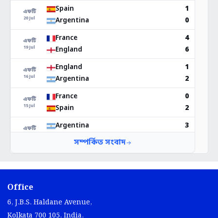
Office
6, J.B.S. Haldane Avenue,
Kolkata 700 105, India.