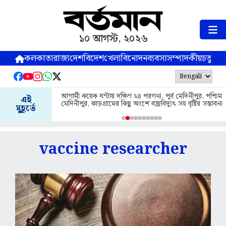
১০ আগস্ট, ২০২৬
কলকাতা
রাজ্য
দেশ
বিদেশ
খেলা
বিনোদন
ব্যবসা
সম্পাদকীয়
চতুষ্পর্ণ
আগামী কয়েক ঘণ্টায় দক্ষিণ ২৪ পরগনা, পূর্ব মেদিনীপুর, পশ্চিম
এই
মেদিনীপুর, ঝাড়গ্রামের কিছু অংশে বজ্রবিদ্যুৎ সহ বৃষ্টির সম্ভাবনা
মুহূর্তে
vaccine researcher