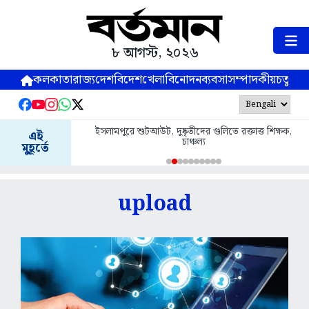
৮ আগস্ট, ২০২৬
কলকাতা
রাজ্য
দেশ
বিদেশ
খেলা
বিনোদন
ব্যবসা
সম্পাদকীয়
চতুষ্পর্ণ
ইসলামপুরে শুটআউট, দুষ্কৃতীদের গুলিতে রক্তাত্ত শিক্ষক,
এই
চাঞ্চল্য
মুহূর্তে
upload