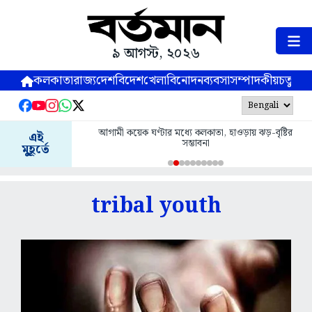
৯ আগস্ট, ২০২৬
কলকাতা
রাজ্য
দেশ
বিদেশ
খেলা
বিনোদন
ব্যবসা
সম্পাদকীয়
চতুষ্পর্ণ
আগামী কয়েক ঘণ্টার মধ্যে কলকাতা, হাওড়ায় ঝড়-বৃষ্টির
এই
সম্ভাবনা
মুহূর্তে
tribal youth