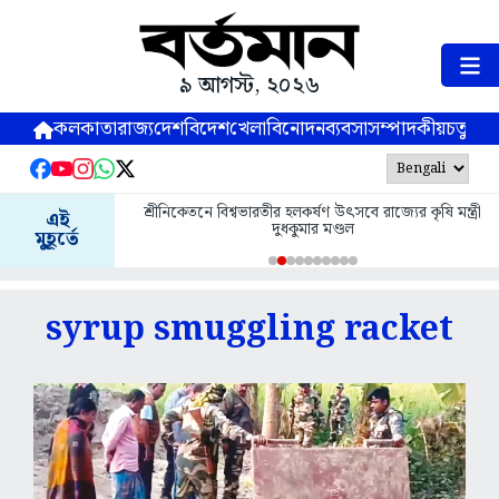
৯ আগস্ট, ২০২৬
কলকাতা
রাজ্য
দেশ
বিদেশ
খেলা
বিনোদন
ব্যবসা
সম্পাদকীয়
চতুষ্পর্ণ
শ্রীনিকেতনে বিশ্বভারতীর হলকর্ষণ উৎসবে রাজ্যের কৃষি মন্ত্রী
এই
দুধকুমার মণ্ডল
মুহূর্তে
syrup smuggling racket