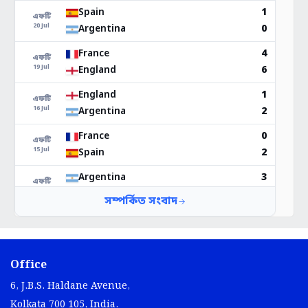
Office
6, J.B.S. Haldane Avenue,
Kolkata 700 105, India.