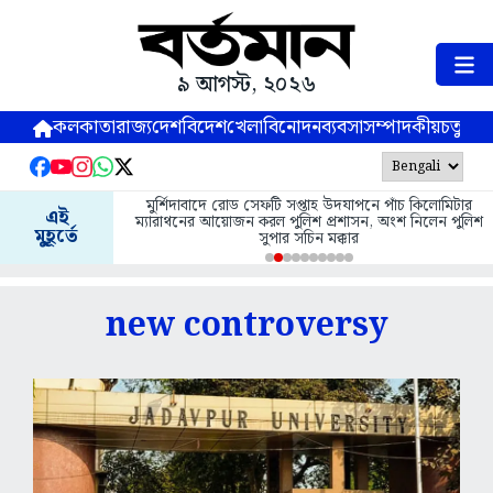
৯ আগস্ট, ২০২৬
কলকাতা
রাজ্য
দেশ
বিদেশ
খেলা
বিনোদন
ব্যবসা
সম্পাদকীয়
চতুষ্পর্ণ
মুর্শিদাবাদে রোড সেফটি সপ্তাহ উদযাপনে পাঁচ কিলোমিটার
এই
ম্যারাথনের আয়োজন করল পুলিশ প্রশাসন, অংশ নিলেন পুলিশ
মুহূর্তে
সুপার সচিন মক্কার
new controversy