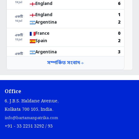
Office
6, J.B.S. Haldane Avenue,
Kolkata 700 105, India.
info@bartamanpatrika.com
+91 - 33 2251 3292 / 93