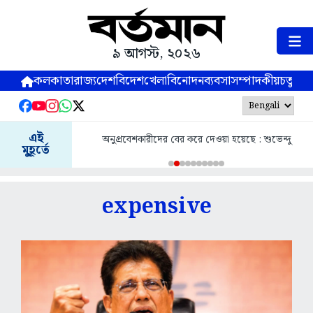
৯ আগস্ট, ২০২৬
কলকাতা
রাজ্য
দেশ
বিদেশ
খেলা
বিনোদন
ব্যবসা
সম্পাদকীয়
চতুষ্পর্ণ
এই
অনুপ্রবেশকারীদের বের করে দেওয়া হয়েছে : শুভেন্দু
মুহূর্তে
expensive