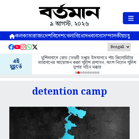
৯ আগস্ট, ২০২৬
কলকাতা
রাজ্য
দেশ
বিদেশ
খেলা
বিনোদন
ব্যবসা
সম্পাদকীয়
চতুষ্পর্ণ
মুর্শিদাবাদে রোড সেফটি সপ্তাহ উদযাপনে পাঁচ কিলোমিটার
এই
ম্যারাথনের আয়োজন করল পুলিশ প্রশাসন, অংশ নিলেন পুলিশ
মুহূর্তে
সুপার সচিন মক্কার
detention camp