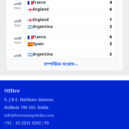
Office
6, J.B.S. Haldane Avenue,
Kolkata 700 105, India.
info@bartamanpatrika.com
+91 - 33 2251 3292 / 93