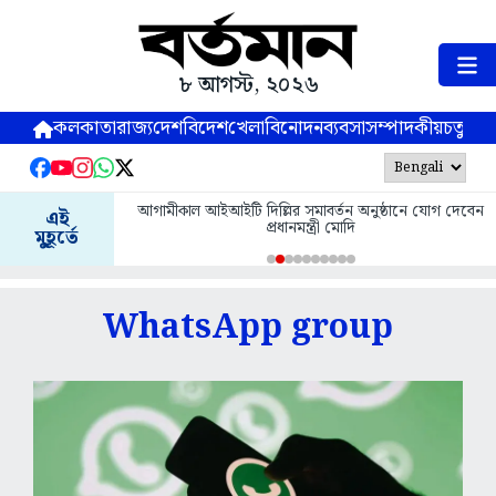
৮ আগস্ট, ২০২৬
কলকাতা
রাজ্য
দেশ
বিদেশ
খেলা
বিনোদন
ব্যবসা
সম্পাদকীয়
চতুষ্পর্ণ
আগামীকাল আইআইটি দিল্লির সমাবর্তন অনুষ্ঠানে যোগ দেবেন
এই
প্রধানমন্ত্রী মোদি
মুহূর্তে
WhatsApp group