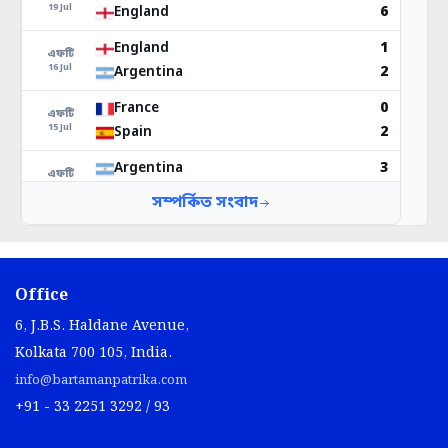
Office
6, J.B.S. Haldane Avenue,
Kolkata 700 105, India.
info@bartamanpatrika.com
+91 - 33 2251 3292 / 93