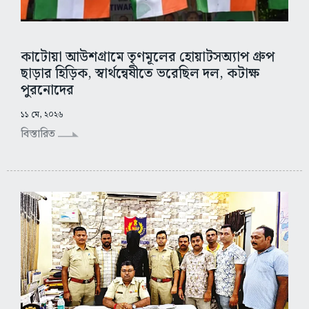
কাটোয়া আউশগ্রামে তৃণমূলের হোয়াটসঅ্যাপ গ্রুপ
ছাড়ার হিড়িক, স্বার্থন্বেষীতে ভরেছিল দল, কটাক্ষ
পুরনোদের
১১ মে, ২০২৬
বিস্তারিত