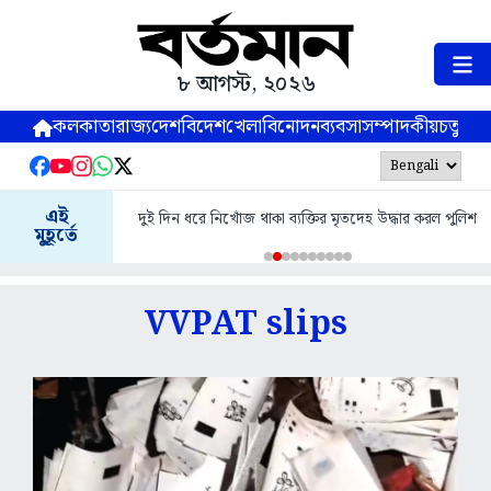
৮ আগস্ট, ২০২৬
কলকাতা
রাজ্য
দেশ
বিদেশ
খেলা
বিনোদন
ব্যবসা
সম্পাদকীয়
চতুষ্পর্ণ
এই
দুই দিন ধরে নিখোঁজ থাকা ব্যক্তির মৃতদেহ উদ্ধার করল পুলিশ
মুহূর্তে
VVPAT slips