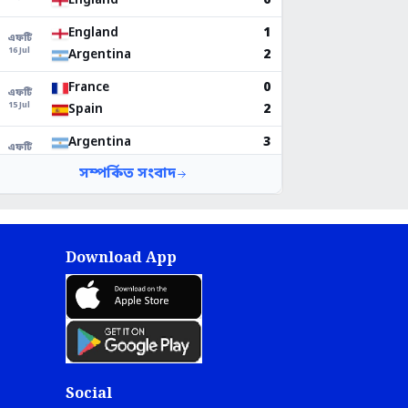
Download App
Social