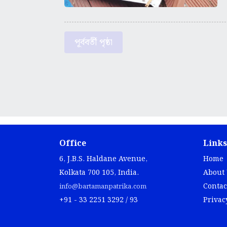
পূর্ববর্তী পৃষ্ঠা
Office
Links
6, J.B.S. Haldane Avenue,
Home
Kolkata 700 105, India.
About
Contac
info@bartamanpatrika.com
+91 - 33 2251 3292 / 93
Privac