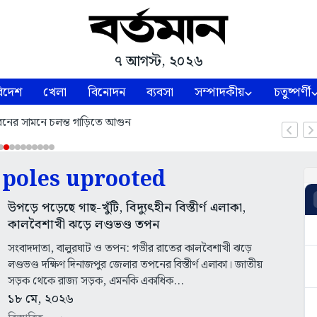
৭ আগস্ট, ২০২৬
িদেশ
খেলা
বিনোদন
ব্যবসা
সম্পাদকীয়
চতুষ্পর্ণী
নের সামনে চলন্ত গাড়িতে আগুন
 poles uprooted
উপড়ে পড়েছে গাছ-খুঁটি, বিদ্যুৎহীন বিস্তীর্ণ এলাকা,
কালবৈশাখী ঝড়ে লণ্ডভণ্ড তপন
সংবাদদাতা, বালুরঘাট ও তপন: গভীর রাতের কালবৈশাখী ঝড়ে
লণ্ডভণ্ড দক্ষিণ দিনাজপুর জেলার তপনের বিস্তীর্ণ এলাকা। জাতীয়
সড়ক থেকে রাজ্য সড়ক, এমনকি একাধিক...
১৮ মে, ২০২৬