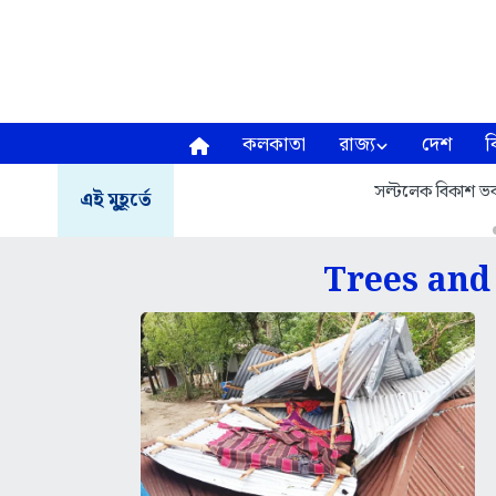
কলকাতা
রাজ্য
দেশ
ব
সল্টলেক বিকাশ ভব
এই মুহূর্তে
Trees and