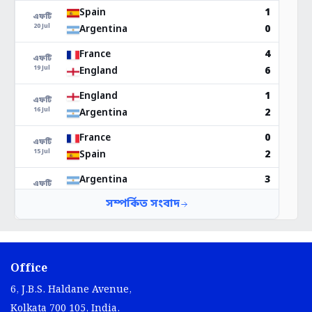
Office
6, J.B.S. Haldane Avenue,
Kolkata 700 105, India.