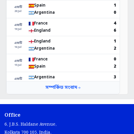
Office
6, J.B.S. Haldane Avenue,
Kolkata 700 105, India.