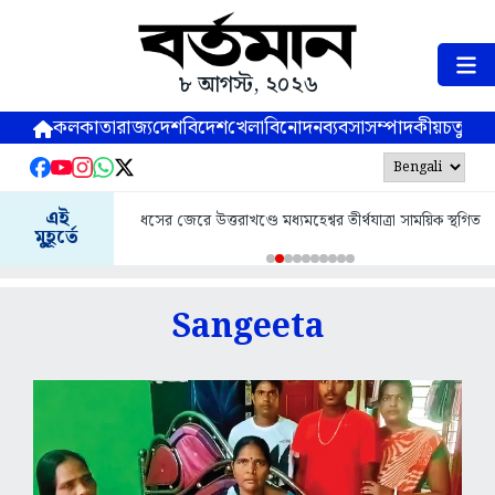
৮ আগস্ট, ২০২৬
কলকাতা
রাজ্য
দেশ
বিদেশ
খেলা
বিনোদন
ব্যবসা
সম্পাদকীয়
চতুষ্পর্ণ
এই
ধসের জেরে উত্তরাখণ্ডে মধ্যমহেশ্বর তীর্থযাত্রা সাময়িক স্থগিত
মুহূর্তে
Sangeeta