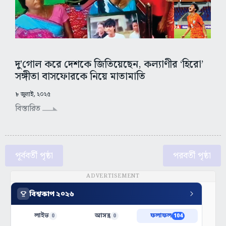
দু’গোল করে দেশকে জিতিয়েছেন, কল্যাণীর ‘হিরো’
সঙ্গীতা বাসফোরকে নিয়ে মাতামাতি
৮ জুলাই, ২০২৫
বিস্তারিত
পূর্ববর্তী পৃষ্ঠা
পরবর্তী পৃষ্ঠা
ADVERTISEMENT