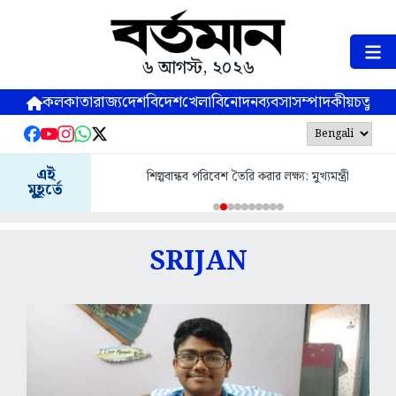
৬ আগস্ট, ২০২৬
কলকাতা
রাজ্য
দেশ
বিদেশ
খেলা
বিনোদন
ব্যবসা
সম্পাদকীয়
চতুষ্পর্ণ
এই
শিল্পবান্ধব পরিবেশ তৈরি করার লক্ষ্য: মুখ্যমন্ত্রী
মুহূর্তে
SRIJAN