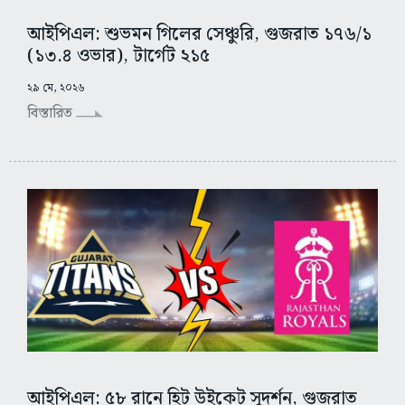
আইপিএল: শুভমন গিলের সেঞ্চুরি, গুজরাত ১৭৬/১
(১৩.৪ ওভার), টার্গেট ২১৫
২৯ মে, ২০২৬
বিস্তারিত
আইপিএল: ৫৮ রানে হিট উইকেট সুদর্শন, গুজরাত