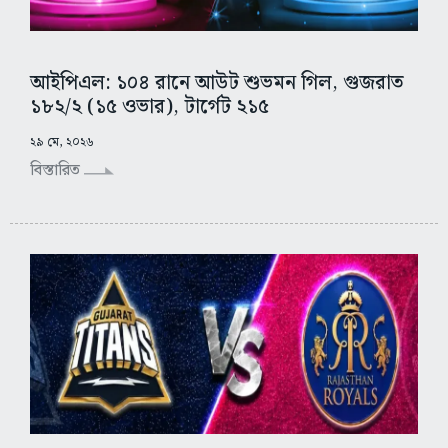
আইপিএল: ১০৪ রানে আউট শুভমন গিল, গুজরাত
১৮২/২ (১৫ ওভার), টার্গেট ২১৫
২৯ মে, ২০২৬
বিস্তারিত