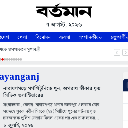
৭ আগস্ট, ২০২৬
িদেশ
খেলা
বিনোদন
ব্যবসা
সম্পাদকীয়
চতুষ্পর্ণী
তে হাসপাতালে মুখ্যমন্ত্রী
ayanganj
নারায়ণগড়ে গণপিটুনিতে খুন, অপরাধ স্বীকার ধৃত
সিভিক ভলান্টিয়ারের
সংবাদদাতা, বেলদা: নারায়ণগড় থানার ডহরপুর এলাকায় চোর
সন্দেহে যুবক নবীন সিংকে (২৪) পিটিয়ে খুনের ঘটনায় ধৃত
চারজনকে পুলিশ জেরায় মিলল একের পর এক চাঞ্চল্যকর...
৮ জুলাই, ২০২৬