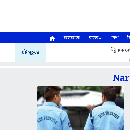
কলকাতা
রাজ্য
দেশ
ব
মিঠুনকে দেখ
এই মুহূর্তে
Nar