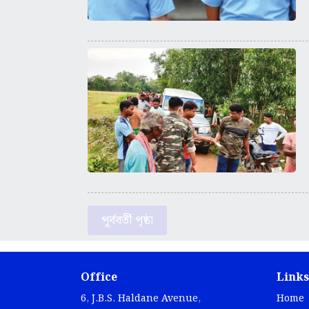
পূর্ববর্তী পৃষ্ঠা
Office
Links
6, J.B.S. Haldane Avenue,
Home