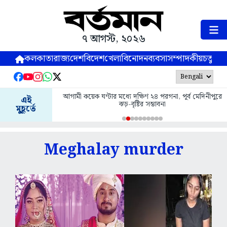
৭ আগস্ট, ২০২৬
কলকাতা
রাজ্য
দেশ
বিদেশ
খেলা
বিনোদন
ব্যবসা
সম্পাদকীয়
চতুষ্পর্ণ
আগামী কয়েক ঘণ্টার মধ্যে দক্ষিণ ২৪ পরগনা, পূর্ব মেদিনীপুরে
এই
ঝড়-বৃষ্টির সম্ভাবনা
মুহূর্তে
Meghalay murder