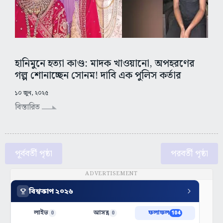
হানিমুনে হত্যা কাণ্ড: মাদক খাওয়ানো, অপহরণের
গল্প শোনাচ্ছেন সোনম! দাবি এক পুলিস কর্তার
১০ জুন, ২০২৫
বিস্তারিত
পূর্ববর্তী পৃষ্ঠা
পরবর্তী পৃষ্ঠা
ADVERTISEMENT