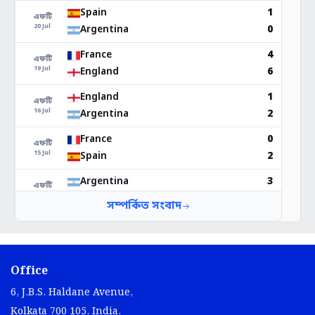
Office
6, J.B.S. Haldane Avenue,
Kolkata 700 105, India.