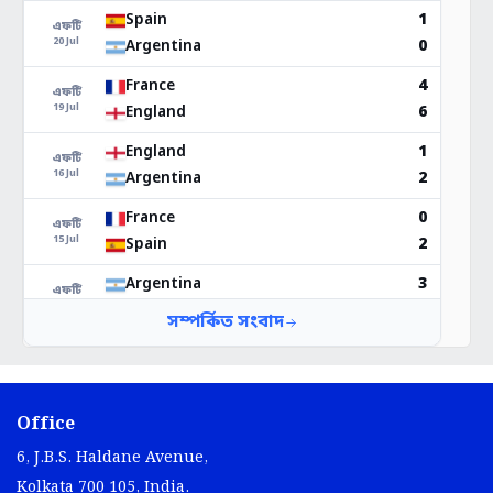
Office
6, J.B.S. Haldane Avenue,
Kolkata 700 105, India.