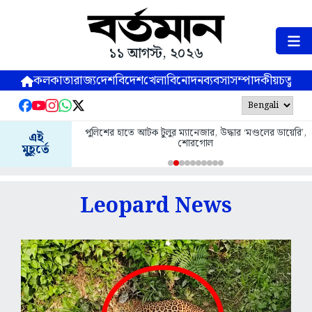
১১ আগস্ট, ২০২৬
কলকাতা
রাজ্য
দেশ
বিদেশ
খেলা
বিনোদন
ব্যবসা
সম্পাদকীয়
চতুষ্পর্ণ
পুলিশের হাতে আটক টুলুর ম্যানেজার, উদ্ধার ‘মণ্ডলের ডায়েরি’,
এই
শোরগোল
মুহূর্তে
Leopard News