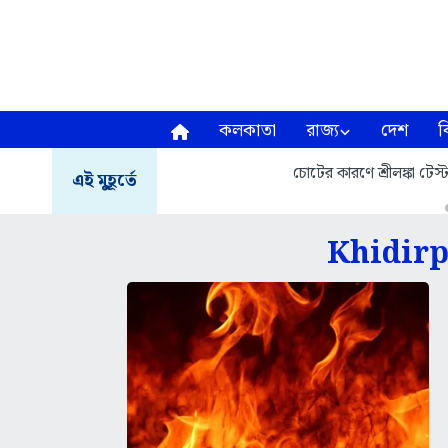
কলকাতা
রাজ্য
দেশ
ব
চোটের কারণে শ্রীলঙ্কা টেস
এই মুহূর্তে
Khidirp