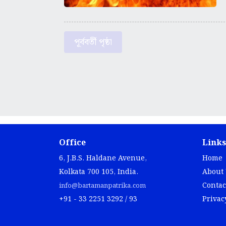
পূর্ববর্তী পৃষ্ঠা
Office
Links
6, J.B.S. Haldane Avenue,
Home
Kolkata 700 105, India.
About
Contac
info@bartamanpatrika.com
+91 - 33 2251 3292 / 93
Privac