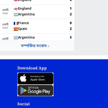
Download App
Social