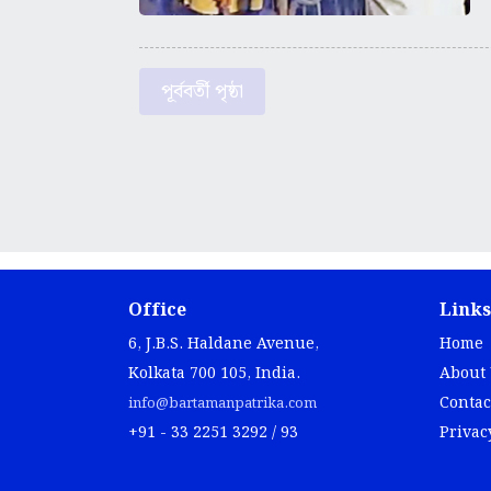
পূর্ববর্তী পৃষ্ঠা
Office
Links
6, J.B.S. Haldane Avenue,
Home
Kolkata 700 105, India.
About
Contac
info@bartamanpatrika.com
+91 - 33 2251 3292 / 93
Privac