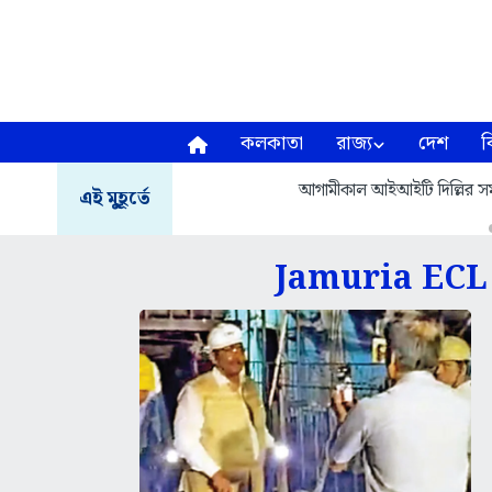
কলকাতা
রাজ্য
দেশ
ব
আগামীকাল আইআইটি দিল্লির সমাবর
এই মুহূর্তে
Jamuria ECL 