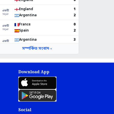
Download App
Social