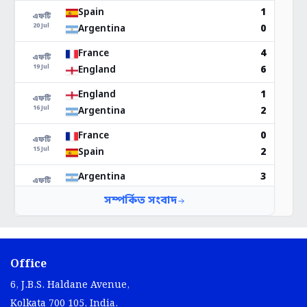
Office
6, J.B.S. Haldane Avenue,
Kolkata 700 105, India.