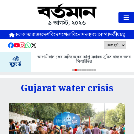
৯ আগস্ট, ২০২৬
কলকাতা
রাজ্য
দেশ
বিদেশ
খেলা
বিনোদন
ব্যবসা
সম্পাদকীয়
চতুষ্পর্ণ
আগামীকাল ফের অভিষেকের আপ্ত সহায়ক সুমিত রায়কে তলব
এই
সিআইডির
মুহূর্তে
Gujarat water crisis