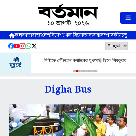
১০ আগস্ট, ২০২৬
কলকাতা
রাজ্য
দেশ
বিদেশ
খেলা
বিনোদন
ব্যবসা
সম্পাদকীয়
চতুষ্পর্ণ
এই
দিল্লিতে পৌঁছলেন কর্ণাটকের মুখ্যমন্ত্রী ডিকে শিবকুমার
মুহূর্তে
Digha Bus