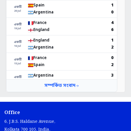
Office
6, J.B.S. Haldane Avenue,
Kolkata 700 105, India.