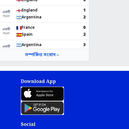
Download App
Social