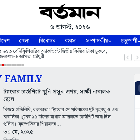
৬ আগস্ট, ২০২৬
িদেশ
খেলা
বিনোদন
ব্যবসা
সম্পাদকীয়
চতুষ্পর্ণী
বেনিফিশিয়ারির অ্যাকাউন্টে দ্বিতীয় কিস্তির টাকা ঢুকবে,
েলাশাসক অর্পিতা চৌধুরী
Y FAMILY
ট্যাংরার চার্জশিটে খুনি প্রসূন-প্রণয়, সাক্ষী নাবালক
ছেলে
নিজস্ব প্রতিনিধি, কলকাতা: ট্যাংরার দে পরিবারের দুই গৃহবধূ ও এক
নাবালিকা খুনের ৯৯ দিনের মাথায় আদালতে চার্জশিট জমা দিল
পুলিস। বৃহস্পতিবার শিয়ালদহ...
৩০ মে, ২০২৫