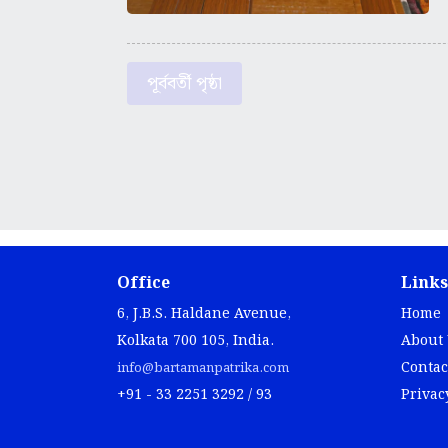
পূর্ববর্তী পৃষ্ঠা
Office
Links
6, J.B.S. Haldane Avenue,
Home
Kolkata 700 105, India.
About
Contac
info@bartamanpatrika.com
+91 - 33 2251 3292 / 93
Privac