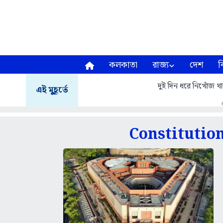
কলকাতা
রাজ্য
দেশ
ব
দুই দিন ধরে নিখোঁজ থা
এই মুহূর্তে
Constitutio