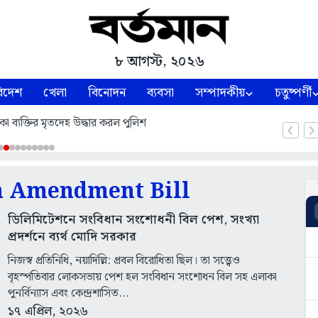
৮ আগস্ট, ২০২৬
িদেশ
খেলা
বিনোদন
ব্যবসা
সম্পাদকীয়
চতুষ্পর্ণী
কা ব্যক্তির মৃতদেহ উদ্ধার করল পুলিশ
n Amendment Bill
ডিলিমিটেশনে সংবিধান সংশোধনী বিল পেশ, সংখ্যা
প্রদর্শনে ব্যর্থ মোদি সরকার
নিজস্ব প্রতিনিধি, নয়াদিল্লি: প্রবল বিরোধিতা ছিল। তা সত্ত্বেও
বৃহস্পতিবার লোকসভায় পেশ হল সংবিধান সংশোধন বিল সহ এলাকা
পুনর্বিন্যাস এবং কেন্দ্রশাসিত...
১৭ এপ্রিল, ২০২৬