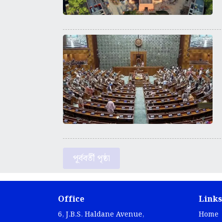
পূর্ববর্তী পৃষ্ঠা
Office
Links
6, J.B.S. Haldane Avenue,
Home