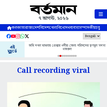
৭ আগস্ট, ২০২৬
কলকাতা
রাজ্য
দেশ
বিদেশ
খেলা
বিনোদন
ব্যবসা
সম্পাদকীয়
চতুষ্পর্ণ
জমি দখল মামলায় গ্রেপ্তার নদীয়া জেলা পরিষদের তৃণমূল সদস্য
এই
নজরুল
মুহূর্তে
Call recording viral