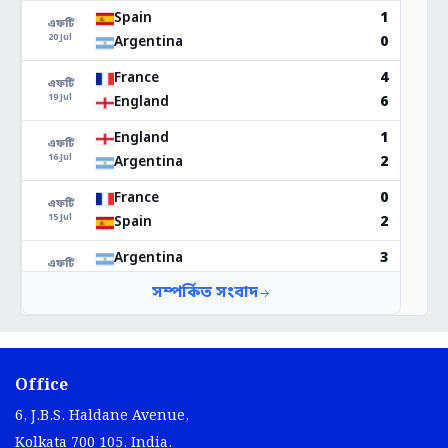
Office
6, J.B.S. Haldane Avenue,
Kolkata 700 105, India.