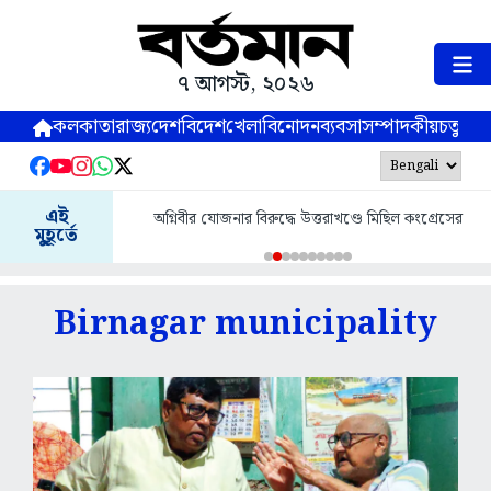
৭ আগস্ট, ২০২৬
কলকাতা
রাজ্য
দেশ
বিদেশ
খেলা
বিনোদন
ব্যবসা
সম্পাদকীয়
চতুষ্পর্ণ
এই
অগ্নিবীর যোজনার বিরুদ্ধে উত্তরাখণ্ডে মিছিল কংগ্রেসের
মুহূর্তে
Birnagar municipality