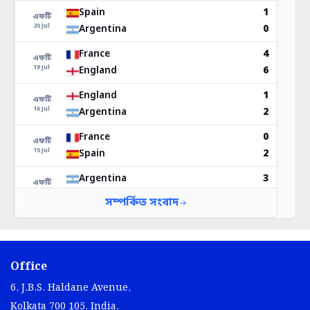
Office
6, J.B.S. Haldane Avenue,
Kolkata 700 105, India.