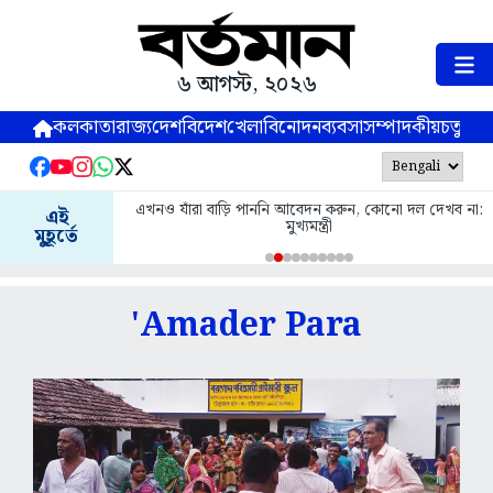
৬ আগস্ট, ২০২৬
কলকাতা
রাজ্য
দেশ
বিদেশ
খেলা
বিনোদন
ব্যবসা
সম্পাদকীয়
চতুষ্পর্ণ
এখনও যাঁরা বাড়ি পাননি আবেদন করুন, কোনো দল দেখব না:
এই
মুখ্যমন্ত্রী
মুহূর্তে
'Amader Para