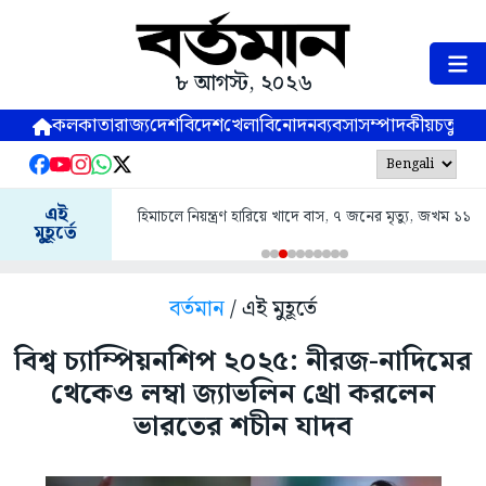
৮ আগস্ট, ২০২৬
কলকাতা
রাজ্য
দেশ
বিদেশ
খেলা
বিনোদন
ব্যবসা
সম্পাদকীয়
চতুষ্পর্ণ
এই
হিমাচলে নিয়ন্ত্রণ হারিয়ে খাদে বাস, ৭ জনের মৃত্যু, জখম ১১
মুহূর্তে
বর্তমান
/ এই মুহূর্তে
বিশ্ব চ্যাম্পিয়নশিপ ২০২৫: নীরজ-নাদিমের
থেকেও লম্বা জ্যাভলিন থ্রো করলেন
ভারতের শচীন যাদব