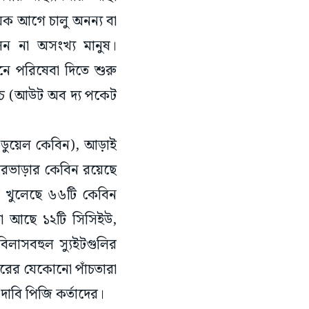
য়েক আগে চালু অনন্য বা
েন না অসংখ্য মানুষ।
ানে পরিষেবা দিতে শুরু
চ (আউট অব দ্য পকেট
 (ডুয়েল কেবিন), আড়াই
ঘরভাড়ার কেবিন রয়েছে
ত খুলেছে ৬৬টি কেবিন
ড়া আছে ১২টি সিসিইউ,
িলাসবহুল স্যুইটগুলির
রের যেকোনো পাঁচতারা
াবি পিজি কর্তাদের।