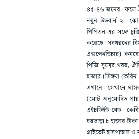
৪৫-৪৬ জনের। ফলে ঐতিহ
নতুন উডবার্ন ২—কোন
পিপিএন-এর সঙ্গে চুক্
করেছে। সবধরনের বি
এক্সপেনডিচার) কমবে,
পিজি সূত্রের খবর, ঐ
হাজার (সিঙ্গল কেবি
এখানে। সেখানে মাসক
(মোট অনুমোদিত প্রা
এইচডিইউ বেড। কেবিনগ
ঘরভাড়া ৮ হাজার টাক
প্রাইভেট হাসপাতাল ও