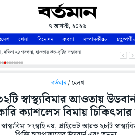
৭ আগস্ট, ২০২৬
িদেশ
খেলা
বিনোদন
ব্যবসা
সম্পাদকীয়
চতুষ্পর্ণী
 দক্ষিণ ২৪ পরগনা, হাওড়ায় ঝড়-বৃষ্টির সম্ভাবনা
বর্তমান
/ হেলথ
৩২টি স্বাস্থ্যবিমার আওতায় উডবার্
ারি ক্যাশলেস বিমায় চিকিৎসার
স্বাস্থ্যবিমা সংস্থাই নয়, প্রাইভেট আরও ২৮টি স্বাস্
পিজি হাসপাতালের উডবার্ন এবং অনন্য।