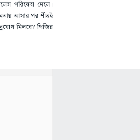
যাশলেস পরিষেবা মেলে।
্ষমতায় আসার পর শীঘ্রই
ার সুযোগ মিলবে? পিজির