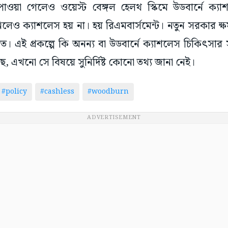
 না-পাওয়া গেলেও ওয়েস্ট বেঙ্গল হেলথ স্কিমে উডবার্নে ক্
িলেও ক্যাশলেস হয় না। হয় রিএমবার্সমেন্ট। নতুন সরকার ক
ভারত। এই প্রকল্পে কি অনন্য বা উডবার্নে ক্যাশলেস চিকিৎস
ছে, এখনো সে বিষয়ে সুনির্দিষ্ট কোনো তথ্য জানা নেই।
#policy
#cashless
#woodburn
ADVERTISEMENT