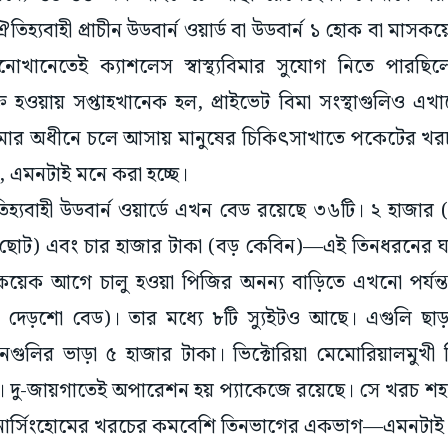
্যবাহী প্রাচীন উডবার্ন ওয়ার্ড বা উডবার্ন ১ হোক বা মাসক
োখানেতেই ক্যাশলেস স্বাস্থ্যবিমার সুযোগ নিতে পারছিল
তি হওয়ায় সপ্তাহখানেক হল, প্রাইভেট বিমা সংস্থাগুলিও এখ
মার অধীনে চলে আসায় মানুষের চিকিৎসাখাতে পকেটের খর
 এমনটাই মনে করা হচ্ছে।
তিহ্যবাহী উডবার্ন ওয়ার্ডে এখন বেড রয়েছে ৩৬টি। ২ হাজার
ন ছোট) এবং চার হাজার টাকা (বড় কেবিন)—এই তিনধরনের 
য়েক আগে চালু হওয়া পিজির অনন্য বাড়িতে এখনো পর্যন্
য় দেড়শো বেড)। তার মধ্যে ৮টি স্যুইটও আছে। এগুলি ছা
ুলির ভাড়া ৫ হাজার টাকা। ভিক্টোরিয়া মেমোরিয়ালমুখী ব
া। দু-জায়গাতেই অপারেশন হয় প্যাকেজে রয়েছে। সে খরচ শহ
 নার্সিংহোমের খরচের কমবেশি তিনভাগের একভাগ—এমনটাই দ