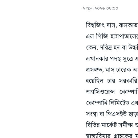
২ জুন, ২০২৬ ০৪:০০
বিশ্বজিৎ দাস, কলকাতা:
এল পিজি হাসপাতালের 
কেন, দরিদ্র হন বা উ
এখানকার পদস্থ সূত্র
প্রসঙ্গত, মাস চারেক 
হয়েছিল চার সরকারি 
অ্যাসিওরেন্স কোম্পা
কোম্পানি লিমিটেড এবং 
সংস্থা বা পিএসইউ ছাড়া
বিভিন্ন মার্কেট সমীক্ষ
স্বাস্থ্যবিমার গ্রাহক