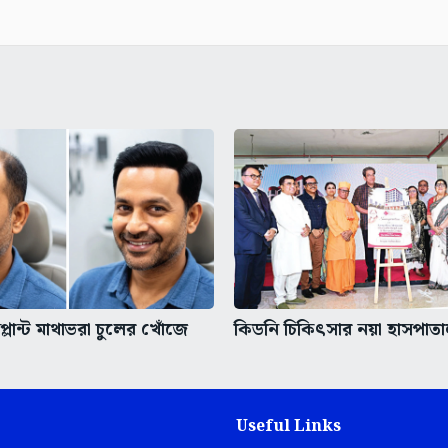
্সপ্লান্ট মাথাভরা চুলের খোঁজে
কিডনি চিকিৎসার নয়া হাসপাত
Useful Links