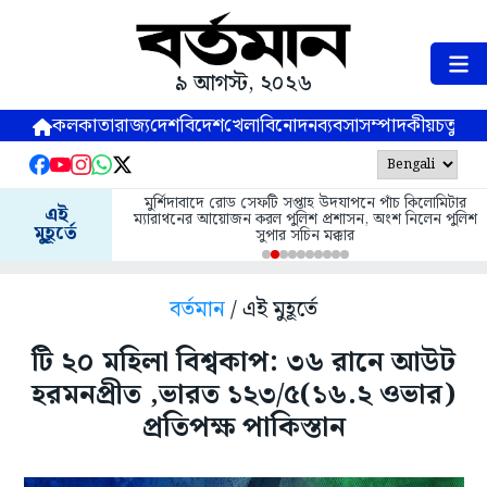
৯ আগস্ট, ২০২৬
কলকাতা
রাজ্য
দেশ
বিদেশ
খেলা
বিনোদন
ব্যবসা
সম্পাদকীয়
চতুষ্পর্ণ
মুর্শিদাবাদে রোড সেফটি সপ্তাহ উদযাপনে পাঁচ কিলোমিটার
এই
ম্যারাথনের আয়োজন করল পুলিশ প্রশাসন, অংশ নিলেন পুলিশ
মুহূর্তে
সুপার সচিন মক্কার
বর্তমান
/ এই মুহূর্তে
টি ২০ মহিলা বিশ্বকাপ: ৩৬ রানে আউট
হরমনপ্রীত ,ভারত ১২৩/৫(১৬.২ ওভার)
প্রতিপক্ষ পাকিস্তান