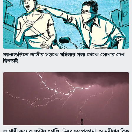
ময়নাগুড়িতে জাতীয় সড়কে মহিলার গলা থেকে সোনার চেন
ছিনতাই
আগামী কয়েক ঘণ্টায় হুগলি, উত্তর ২৪ পরগনা, ও নদীয়ার কিছু