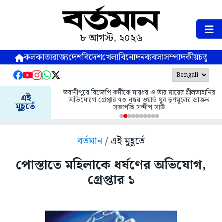
৮ আগস্ট, ২০২৬
কলকাতা
রাজ্য
দেশ
বিদেশ
খেলা
বিনোদন
ব্যবসা
সম্পাদকীয়
চতুষ্পর্ণ
ভবানীপুরে বিজেপি কর্মীকে মারধর ও তাঁর মায়ের শ্লীলতাহানির
এই
অভিযোগে গ্রেপ্তার ৭৩ নম্বর ওয়ার্ড যুব তৃণমূলের প্রাক্তন
মুহূর্তে
সভাপতি সন্দীপ সাউ
বর্তমান
/ এই মুহূর্তে
পোস্তাতে মহিলাকে ধর্ষণের অভিযোগ,
গ্রেপ্তার ১