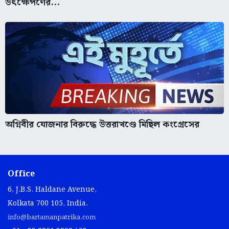
উৎক্ষেপণের...
অগ্নিবীর যোজনার বিরুদ্ধে উত্তরাখণ্ডে মিছিল কংগ্রেসের
Office
6, J.B.S. Haldane Avenue,
Kolkata 700 105, India.
info@bartamanpatrika.com