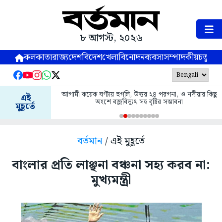
৮ আগস্ট, ২০২৬
কলকাতা
রাজ্য
দেশ
বিদেশ
খেলা
বিনোদন
ব্যবসা
সম্পাদকীয়
চতুষ্পর্ণ
আগামী কয়েক ঘণ্টায় হুগলি, উত্তর ২৪ পরগনা, ও নদীয়ার কিছু
এই
অংশে বজ্রবিদ্যুৎ সহ বৃষ্টির সম্ভাবনা
মুহূর্তে
বর্তমান
/ এই মুহূর্তে
বাংলার প্রতি লাঞ্ছনা বঞ্চনা সহ্য করব না:
মুখ্যমন্ত্রী