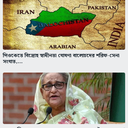
পিওকেতে বিদ্রোহ স্বাধীনতা ঘোষণা বালোচদের শরিফ-সেনা
সংঘাত,...