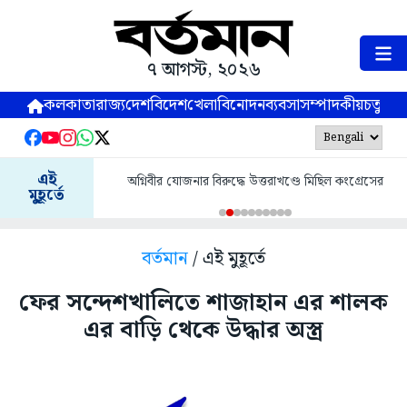
৭ আগস্ট, ২০২৬
কলকাতা
রাজ্য
দেশ
বিদেশ
খেলা
বিনোদন
ব্যবসা
সম্পাদকীয়
চতুষ্পর্ণ
এই
অগ্নিবীর যোজনার বিরুদ্ধে উত্তরাখণ্ডে মিছিল কংগ্রেসের
মুহূর্তে
বর্তমান
/ এই মুহূর্তে
ফের সন্দেশখালিতে শাজাহান এর শালক
এর বাড়ি থেকে উদ্ধার অস্ত্র