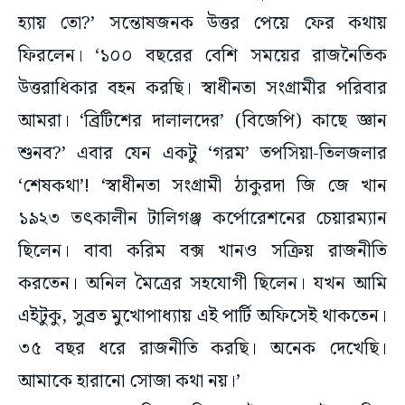
হ্যায় তো?’ সন্তোষজনক উত্তর পেয়ে ফের কথায়
ফিরলেন। ‘১০০ বছরের বেশি সময়ের রাজনৈতিক
উত্তরাধিকার বহন করছি। স্বাধীনতা সংগ্রামীর পরিবার
আমরা। ‘ব্রিটিশের দালালদের’ (বিজেপি) কাছে জ্ঞান
শুনব?’ এবার যেন একটু ‘গরম’ তপসিয়া-তিলজলার
‘শেষকথা’! ‘স্বাধীনতা সংগ্রামী ঠাকুরদা জি জে খান
১৯২৩ তৎকালীন টালিগঞ্জ কর্পোরেশনের চেয়ারম্যান
ছিলেন। বাবা করিম বক্স খানও সক্রিয় রাজনীতি
করতেন। অনিল মৈত্রের সহযোগী ছিলেন। যখন আমি
এইটুকু, সুব্রত মুখোপাধ্যায় এই পার্টি অফিসেই থাকতেন।
৩৫ বছর ধরে রাজনীতি করছি। অনেক দেখেছি।
আমাকে হারানো সোজা কথা নয়।’