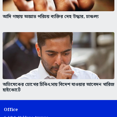
আদি গঙ্গায় অজ্ঞাত পরিচয় ব্যক্তির দেহ উদ্ধার, চাঞ্চল্য
অভিষেকের চোখের চিকিৎসায় বিদেশ যাওয়ার আবেদন খারিজ
হাইকোর্টে
Office