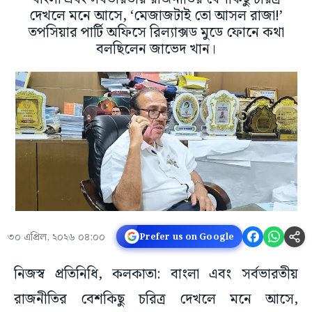
দেখলে মনে আসে, ‘মেজাজটাই তো আসল রাজা!’
তপসিয়ার পার্টি অফিসে রিল্যাক্সড মুডে ফোনে কথা
বলছিলেন জাভেদ খান।
৩০ এপ্রিল, ২০২৬ ০৪:০০
Prefer us on Google
নিজস্ব প্রতিনিধি, কলকাতা: বাংলা এবং সর্বভারতীয়
রাজনীতির বেশকিছু চরিত্র দেখলে মনে আসে,