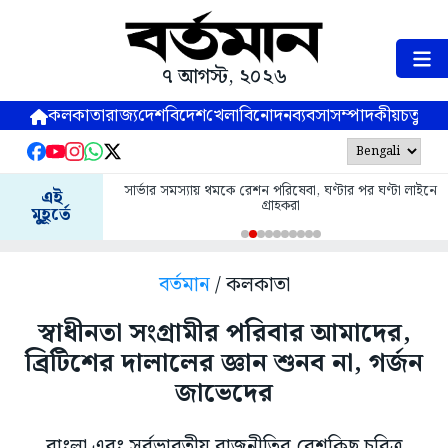
৭ আগস্ট, ২০২৬
কলকাতা
রাজ্য
দেশ
বিদেশ
খেলা
বিনোদন
ব্যবসা
সম্পাদকীয়
চতুষ্পর্ণ
সার্ভার সমস্যায় থমকে রেশন পরিষেবা, ঘণ্টার পর ঘণ্টা লাইনে
এই
গ্রাহকরা
মুহূর্তে
বর্তমান
/ কলকাতা
স্বাধীনতা সংগ্রামীর পরিবার আমাদের,
ব্রিটিশের দালালের জ্ঞান শুনব না, গর্জন
জাভেদের
বাংলা এবং সর্বভারতীয় রাজনীতির বেশকিছু চরিত্র