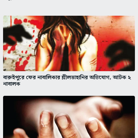
বারুইপুরে ফের নাবালিকার শ্লীলতাহানির অভিযোগ, আটক ২
নাবালক