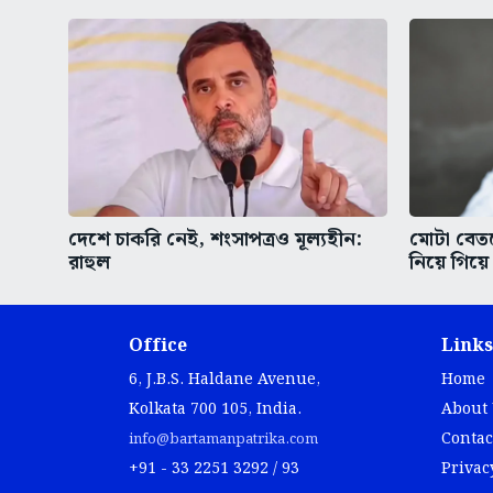
দেশে চাকরি নেই, শংসাপত্রও মূল্যহীন:
মোটা বেতন
রাহুল
নিয়ে গিয়ে ‘
Office
Links
6, J.B.S. Haldane Avenue,
Home
Kolkata 700 105, India.
About
Contac
info@bartamanpatrika.com
+91 - 33 2251 3292 / 93
Privac