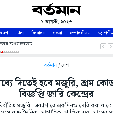
৯ আগস্ট, ২০২৬
িদেশ
খেলা
বিনোদন
ব্যবসা
সম্পাদকীয়
চতুষ্পর্ণী
় অভয়া মঞ্চের জমায়েত
বর্তমান
/ দেশ
ধ্যে দিতেই হবে মজুরি, শ্রম ক
বিজ্ঞপ্তি জারি কেন্দ্রের
র্ধারিত মজুরি। এব্যাপারে একদিনও দেরি করা যাবে না
সঙ্গে যুক্ত দৈনিক, সাপ্তাহিক, পাক্ষিক এবং মাসের মজু