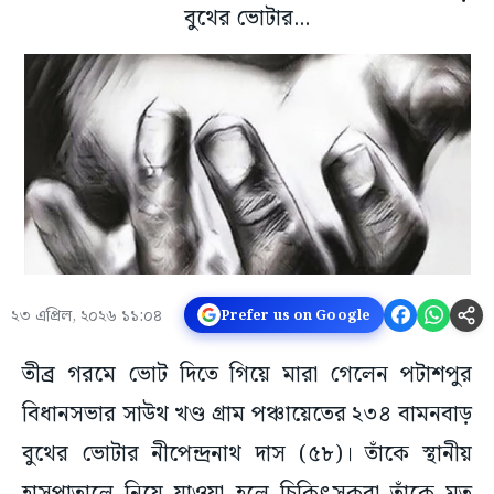
বুথের ভোটার...
২৩ এপ্রিল, ২০২৬ ১১:০৪
Prefer us on Google
তীব্র গরমে ভোট দিতে গিয়ে মারা গেলেন পটাশপুর
বিধানসভার সাউথ খণ্ড গ্রাম পঞ্চায়েতের ২৩৪ বামনবাড়
বুথের ভোটার নীপেন্দ্রনাথ দাস (৫৮)। তাঁকে স্থানীয়