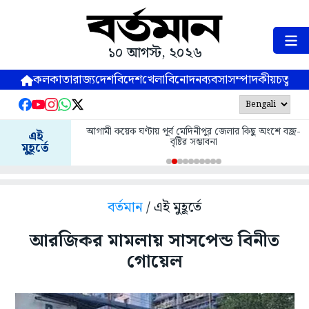
১০ আগস্ট, ২০২৬
কলকাতা
রাজ্য
দেশ
বিদেশ
খেলা
বিনোদন
ব্যবসা
সম্পাদকীয়
চতুষ্পর্ণ
আগামী কয়েক ঘণ্টায় পূর্ব মেদিনীপুর জেলার কিছু অংশে বজ্র-
এই
বৃষ্টির সম্ভাবনা
মুহূর্তে
বর্তমান
/ এই মুহূর্তে
আরজিকর মামলায় সাসপেন্ড বিনীত
গোয়েল