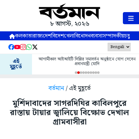
৮ আগস্ট, ২০২৬
কলকাতা
রাজ্য
দেশ
বিদেশ
খেলা
বিনোদন
ব্যবসা
সম্পাদকীয়
চতুষ্পর্ণ
আগামীকাল আইআইটি দিল্লির সমাবর্তন অনুষ্ঠানে যোগ দেবেন
এই
প্রধানমন্ত্রী মোদি
মুহূর্তে
বর্তমান
/ এই মুহূর্তে
মুর্শিদাবাদের সাগরদিঘির কাবিলপুরে
রাস্তায় টায়ার জ্বালিয়ে বিক্ষোভ দেখাল
গ্রামবাসীরা