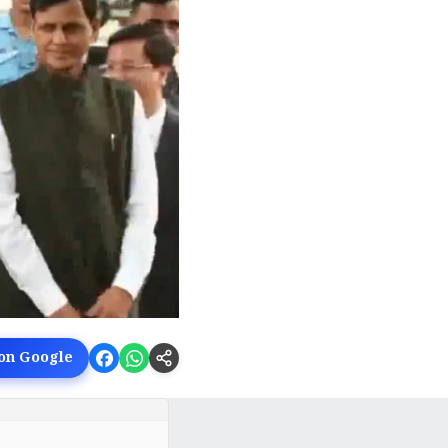
 on Google