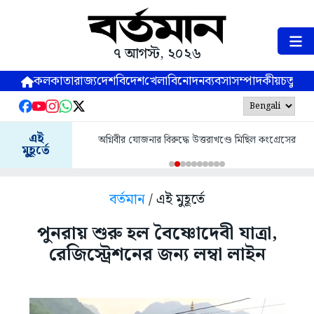
৭ আগস্ট, ২০২৬
কলকাতা
রাজ্য
দেশ
বিদেশ
খেলা
বিনোদন
ব্যবসা
সম্পাদকীয়
চতুষ্পর্ণ
এই
অগ্নিবীর যোজনার বিরুদ্ধে উত্তরাখণ্ডে মিছিল কংগ্রেসের
মুহূর্তে
বর্তমান
/ এই মুহূর্তে
পুনরায় শুরু হল বৈষ্ণোদেবী যাত্রা,
রেজিস্ট্রেশনের জন্য লম্বা লাইন