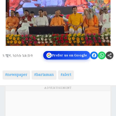
২ জুন, ২০২৬ ১৯:৫৩
Prefer us on Google
#newspaper
#bartaman
#alert
ADVERTISEMENT