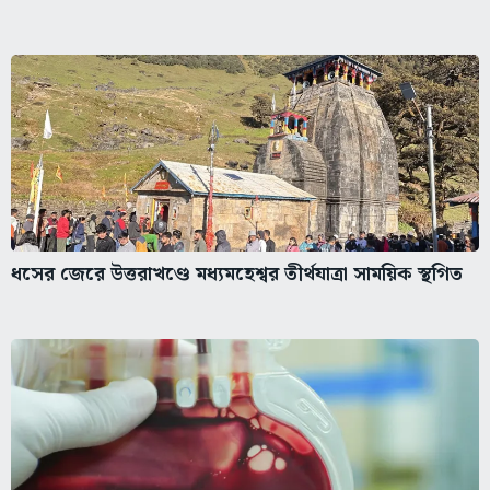
ধসের জেরে উত্তরাখণ্ডে মধ্যমহেশ্বর তীর্থযাত্রা সাময়িক স্থগিত