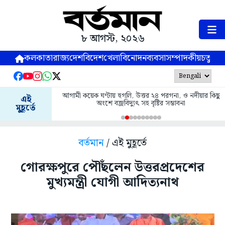
৮ আগস্ট, ২০২৬
কলকাতা
রাজ্য
দেশ
বিদেশ
খেলা
বিনোদন
ব্যবসা
সম্পাদকীয়
চতুষ্পর্ণ
আগামী কয়েক ঘণ্টায় হুগলি, উত্তর ২৪ পরগনা, ও নদীয়ার কিছু
এই
অংশে বজ্রবিদ্যুৎ সহ বৃষ্টির সম্ভাবনা
মুহূর্তে
বর্তমান
/ এই মুহূর্তে
গোরক্ষপুরে পৌঁছলেন উত্তরপ্রদেশের
মুখ্যমন্ত্রী যোগী আদিত্যনাথ