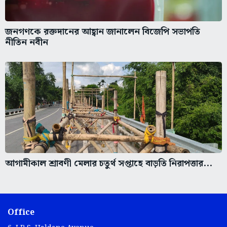
জনগণকে রক্তদানের আহ্বান জানালেন বিজেপি সভাপতি
নীতিন নবীন
আগামীকাল শ্রাবণী মেলার চতুর্থ সপ্তাহে বাড়তি নিরাপত্তার...
Office