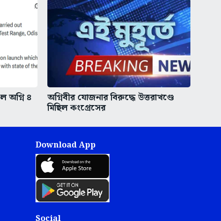
ইল অগ্নি ৪
অগ্নিবীর যোজনার বিরুদ্ধে উত্তরাখণ্ডে
মিছিল কংগ্রেসের
Download App
Social