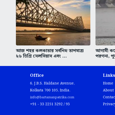
আজ শহর কলকাতার সর্বনিম্ন তাপমাত্রা
আগামী কয়ে
২৬ ডিগ্রি সেলসিয়াস এবং ...
পরগনা, পূর
Office
Links
6, J.B.S. Haldane Avenue,
Home
Kolkata 700 105, India.
About
Contac
info@bartamanpatrika.com
+91 - 33 2251 3292 / 93
Privac