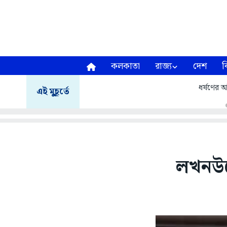
কলকাতা
রাজ্য
দেশ
ব
ধর্ষণের অ
এই মুহূর্তে
লখনউতে 