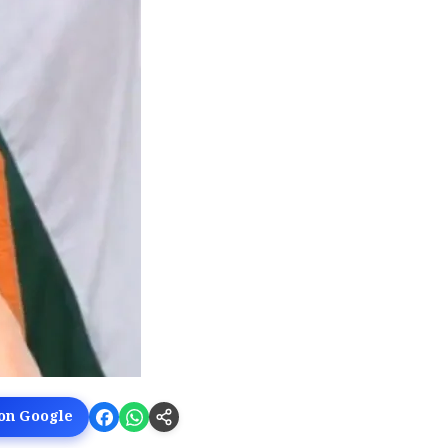
 on Google