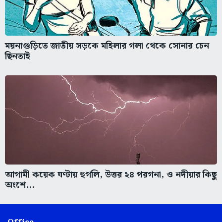
ময়নাগুড়িতে জাতীয় সড়কে মহিলার গলা থেকে সোনার চেন
ছিনতাই
আগামী কয়েক ঘণ্টায় হুগলি, উত্তর ২৪ পরগনা, ও নদীয়ার কিছু
অংশে...