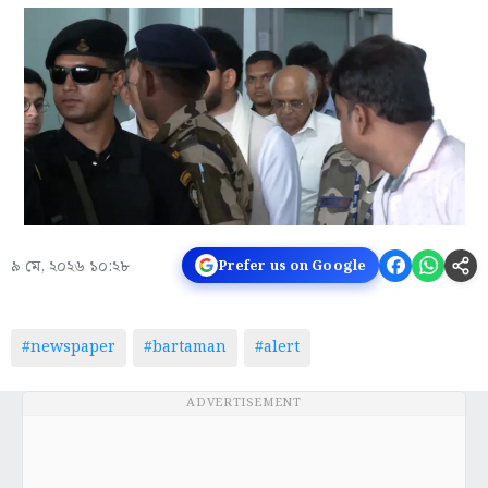
৯ মে, ২০২৬ ১০:২৮
Prefer us on Google
#newspaper
#bartaman
#alert
ADVERTISEMENT