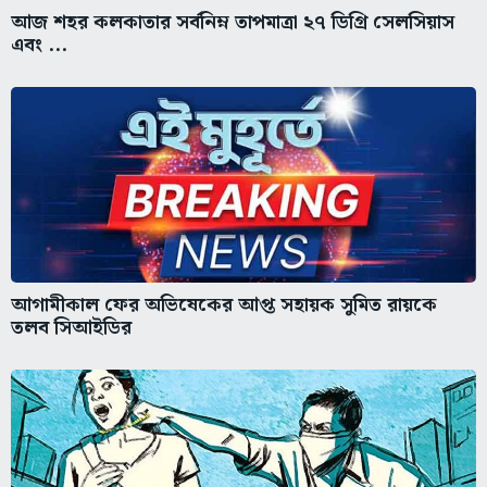
আজ শহর কলকাতার সর্বনিম্ন তাপমাত্রা ২৭ ডিগ্রি সেলসিয়াস
এবং ...
আগামীকাল ফের অভিষেকের আপ্ত সহায়ক সুমিত রায়কে
তলব সিআইডির