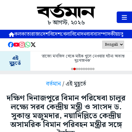
৮ আগস্ট, ২০২৬
কলকাতা
রাজ্য
দেশ
বিদেশ
খেলা
বিনোদন
ব্যবসা
সম্পাদকীয়
চতুষ্পর্ণ
‘রাজ্যে মসজিদ থেকে মাইক খুলে নেওয়ার ঘটনা অত্যন্ত
এই
দুঃখজনক’
মুহূর্তে
বর্তমান
/ এই মুহূর্তে
দক্ষিণ দিনাজপুরে বিমান পরিষেবা চালুর
লক্ষ্যে সরব কেন্দ্রীয় মন্ত্রী ও সাংসদ ড.
সুকান্ত মজুমদার, নয়াদিল্লিতে কেন্দ্রীয়
অসামরিক বিমান পরিবহন মন্ত্রীর সঙ্গে