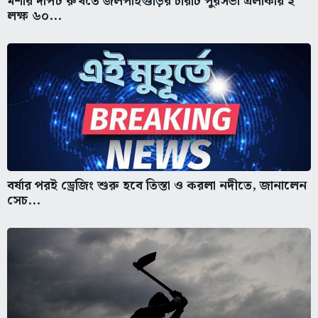
মশার দাপট রুখতে জলপাইগুড়ির চারটি পুরসভা এলাকায় ২
লক্ষ ৬০...
বর্ষার পরই ড্রেজিং শুরু হবে তিস্তা ও করলা নদীতে, জানালেন
সেচ...