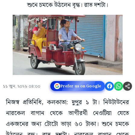
শুনে চমকে উঠলেন বৃদ্ধ। রাত দশটা।
১১ জুন, ২০২৬ ০৪:০০
Prefer us on Google
নিজস্ব প্রতিনিধি, কলকাতা: দুপুর ১ টা। নিউটাউনের
নারকেল বাগান থেকে ভাগীরথী নেওটিয়া যেতে
একজনের জন্য টোটো ভাড়া ৬০ টাকা। শুনে চমকে