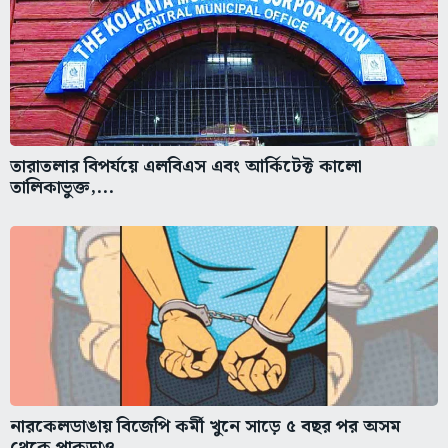
তারাতলার বিপর্যয়ে এলবিএস এবং আর্কিটেক্ট কালো
তালিকাভুক্ত,...
নারকেলডাঙায় বিজেপি কর্মী খুনে সাড়ে ৫ বছর পর অসম
থেকে পাকড়াও...