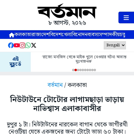
৮ আগস্ট, ২০২৬
কলকাতা
রাজ্য
দেশ
বিদেশ
খেলা
বিনোদন
ব্যবসা
সম্পাদকীয়
চতুষ্পর্ণ
‘রাজ্যে মসজিদ থেকে মাইক খুলে নেওয়ার ঘটনা অত্যন্ত
এই
দুঃখজনক’
মুহূর্তে
বর্তমান
/ কলকাতা
নিউটাউনে টোটোর লাগামছাড়া ভাড়ায়
নাভিশ্বাস এলাকাবাসীর
দুপুর ১ টা। নিউটাউনের নারকেল বাগান থেকে ভাগীরথী
নেওটিয়া যেতে একজনের জন্য টোটো ভাড়া ৬০ টাকা।