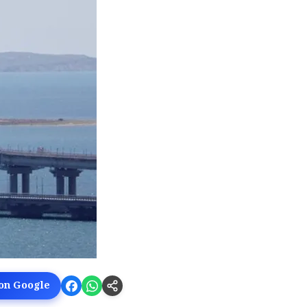
 on Google