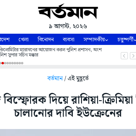
৯ আগস্ট, ২০২৬
িদেশ
খেলা
বিনোদন
ব্যবসা
সম্পাদকীয়
চতুষ্পর্ণী
ঁচ কিলোমিটার ম্যারাথনের আয়োজন করল পুলিশ প্রশাসন, অংশ
লিশ সুপার সচিন মক্কার
বর্তমান
/ এই মুহূর্তে
িস্ফোরক দিয়ে রাশিয়া-ক্রিমিয়া 
চালানোর দাবি ইউক্রেনের