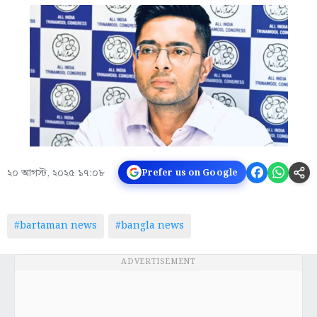
২০ আগস্ট, ২০২৫ ১৭:০৮
Prefer us on Google
#bartaman news
#bangla news
ADVERTISEMENT