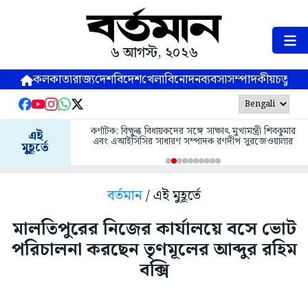
৬ আগস্ট, ২০২৬
কলকাতা
রাজ্য
দেশ
বিদেশ
খেলা
বিনোদন
ব্যবসা
সম্পাদকীয়
চতুষ্পর্ণ
কর্ণাটক: বিক্ষুব্ধ বিধায়কদের সঙ্গে সাক্ষাৎ মুখ্যমন্ত্রী শিবকুমার
এই
এবং এআইসিসির সাধারণ সম্পাদক রণদীপ সুরজেওয়ালার
মুহূর্তে
বর্তমান
/ এই মুহূর্তে
মালতিপুরের নিজের কার্যালয়ে বসে ভোট
পরিচালনা করছেন তৃণমূলের আব্দুর রহিম
বক্সি