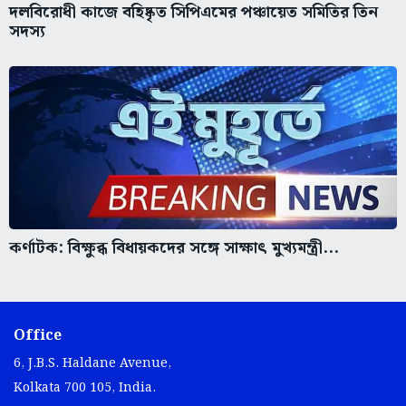
দলবিরোধী কাজে বহিষ্কৃত সিপিএমের পঞ্চায়েত সমিতির তিন
সদস্য
কর্ণাটক: বিক্ষুব্ধ বিধায়কদের সঙ্গে সাক্ষাৎ মুখ্যমন্ত্রী...
Office
6, J.B.S. Haldane Avenue,
Kolkata 700 105, India.